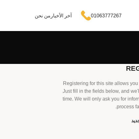
01063777267
آخر الأخبار
من نحن
RE
Registering for this site allows you
Just fill in the fields below, and we
time. We will only ask you for inf
process fa
ديد