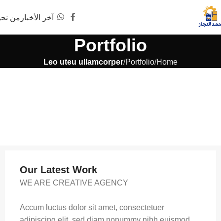
آخر الأخبار
من نح
Portfolio
Leo uteu ullamcorper
Portfolio
Home
Our Latest Work
WE ARE CREATIVE AGENCY
Accum luctus dolor sit amet, consectetuer
adipiscing elit, sed diam nonummy nibh euismod