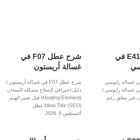
شرح عطل E41 في
شرح عطل F07 في
سي
غسالة أريستون
 عطل E41 في غسالة زانوسي
شرح عطل F07 في غسالة أريستون |
 عطل E41 في غسالة زانوسي |
دليل احترافي لإصلاح مشكلة السخان
اب غير مغلق رغم
(Heating Element) قبل تغيير الهيتر
Meta Title (SEO):عطل
أغسطس 6, 2026