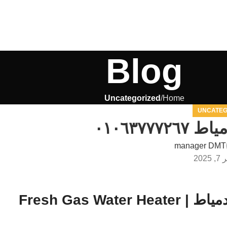
Blog
Uncategorized
Home
UNCATEG
٠١٠٦٣٧٧
manager DMT
في دمياط | Fresh Gas Water Heater