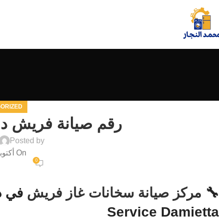
ORIZED
رقم صيانة فريش دمياط ٧٢٦٧
Posted by
On أكتوبر 7, 2025
0
🔧
مركز صيانة سخانات غاز فريش
Service Damietta