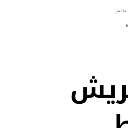
تقلقش!
ة
.