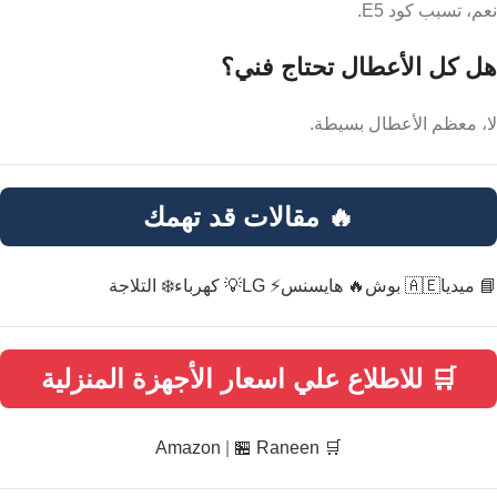
نعم، تسبب كود E5.
هل كل الأعطال تحتاج فني؟
لا، معظم الأعطال بسيطة.
🔥 مقالات قد تهمك
📘 ميديا
🇦🇪 بوش
🔥 هايسنس
⚡ LG
💡 كهرباء
❄️ التلاجة
🛒 للاطلاع علي اسعار الأجهزة المنزلية
|
🏪 Raneen
🛒 Amazon