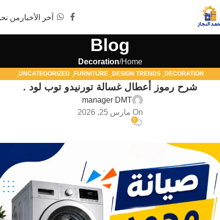
آخر الأخبار
من نح
Blog
Decoration
Home
,
,
,
,
UNCATEGORIZED
FURNITURE
DESIGN TRENDS
DECORATION
شرح رموز أعطال غسالة تورنيدو توب لود .
,
,
صيانة أجهزة منزلية
صيانة تلاجه في دمياط
صيانة ديب فريزر كريازي في دمياط
manager DMT
On مارس 25, 2026
0