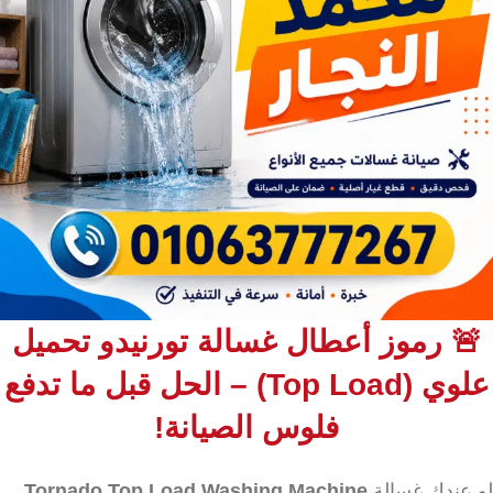
🚨 رموز أعطال غسالة تورنيدو تحميل
علوي (Top Load) – الحل قبل ما تدفع
فلوس الصيانة!
لو عندك غسالة
Tornado Top Load Washing Machine