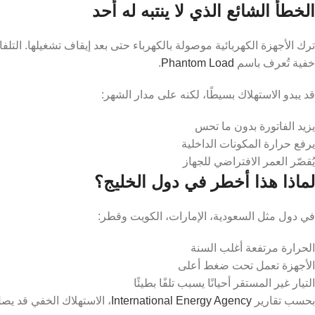
الخطأ الشائع الذي لا ينتبه له أحد
ترك الأجهزة الكهربائية موصولة بالكهرباء حتى بعد إيقاف تشغيلها. الت
خفية تُعرف باسم
Phantom Load
.
قد يبدو الاستهلاك بسيطًا، لكنه على مدار الشهر:
يزيد الفاتورة بدون ما تحس
يرفع حرارة المكونات الداخلية
يُقصّر العمر الافتراضي للجهاز
لماذا هذا أخطر في دول الخليج؟
في دول مثل السعودية، الإمارات، الكويت وقطر:
الحرارة مرتفعة أغلب السنة
الأجهزة تعمل تحت ضغط أعلى
التيار غير المستقر أحيانًا يسبب تلفًا بطيئًا
بحسب تقارير
International Energy Agency
، الاستهلاك الخفي قد يص