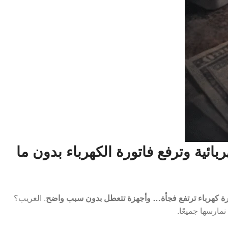
بائية وترفع فاتورة الكهرباء بدون ما
رة كهرباء ترتفع فجأة… وأجهزة تتعطل بدون سبب واضح
. الغريب؟
نمارسها جميعًا.