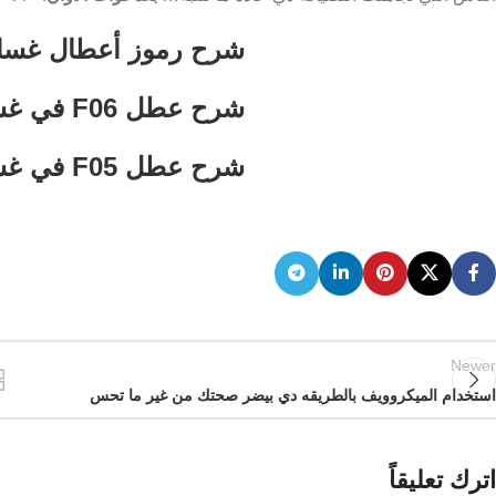
شرح رموز أعطال غسال
شرح عطل F06 في غسالة أريستون
شرح عطل F05 في غسالة أريستون
Newer
استخدام الميكروويف بالطريقه دي بيضر صحتك من غير ما تحس
اترك تعليقاً