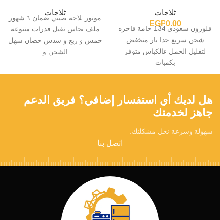
ثلاجات
ثلاجات
موتور تلاجه صيني ضمان ٦ شهور
EGP
0.00
فلورون سعودي 134 خامة فاخره
ملف نحاس تقيل قدرات متنوعه
شحن سريع جدا بار منخفض
خمس و ربع و سدس حصان سهل
لتقليل الحمل عالكباس متوفر
الشحن و
بكميات
هل لديك أي استفسار إضافي؟ فريق الدعم
جاهز لخدمتك
سهولة وسرعة نحل مشكلتك.
اتصل بنا