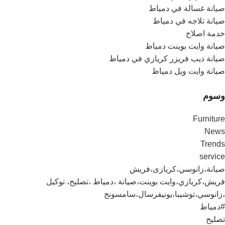
صيانة غسالة في دمياط
صيانة تلاجه في دمياط
خدمة اصلاح
صيانة وايت بوينت دمياط
صيانة ديب فريزر كريازي في دمياط
صيانة وايت ويل دمياط
وسوم
Furniture
News
Trends
service
صيانة،زانوسي،كريازى،فريش
فريش،كريازي،وايت بوينت،صيانة ،دمياط ،تصليح، توكيل
،زانوسي،توشيبا،يونيفرسال،سامسونج
#دمياط
تصليح