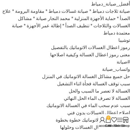
أفضل_صيانة_دمياط
صيانة ثلاجات دمياط * صيانة غسالات دمياط * مقاومة البرومة * علاج
الصدأ * حماية الأجهزة المنزلية * محمد النجار صيانة * مشاكل
الغسالات والثلاجات * تنظيف الصدأ * إطالة عمر الأجهزة * صيانة
معتمدة دمياط
توشيبا
رموز اعطال الغسالات الاتوماتيك بالتفصيل
معنى رموز اعطال الغسالة وكيفية اصلاحها
#صيانة
واتساب_صيانة
حل جميع مشاكل الغسالة الاتوماتيك في المنزل
سبب توقف الغسالة فجأة اثناء التشغيل
الغسالة لا تعصر ما السبب والحل
الغسالة لا تصرف الماء الحل النهائي
سبب عدم سحب الماء في الغسالة الاتوماتيك
اصلاح اعطال الغسالات بدون فني
0
صيانة الغسالات الاتوماتيك خطوة بخطوة
My account
Cart
Wishlist
Sidebar
Shop
دليل شامل لاعطال الغسالات وحلولها