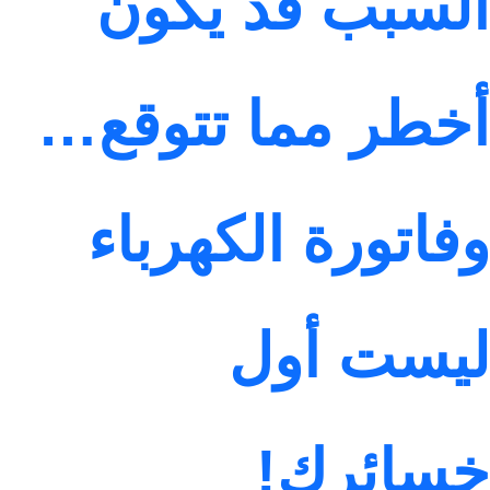
السبب قد يكون
أخطر مما تتوقع…
وفاتورة الكهرباء
ليست أول
خسائرك!