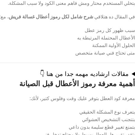
بتخلي المستخدم محتار ومش فاهم معنى الكود ولا سبب المشكلة.
في المقال ده هتلاقي
شرح شامل لكل رموز أعطال غسالة فريش
، مع:
سبب ظهور كل رمز عطل
الأعطال المحتملة المرتبطة به
الحلول الأولية الممكنة
متى تحتاج فني صيانة متخصص
مقالات ارشاديه مهمه جدا من هنا 👇
أهمية معرفة رموز الأعطال قبل الصيانة
معرفة كود العطل بتوفر عليك وقت وفلوس كتير، لأنك:
بتعرف نوع المشكلة الحقيقي
بتتجنب التشخيص العشوائي
بتمنع تغيير قطع سليمة بدون داعي
بتقدر تقرر هل العطل بسيط ولا محتاج تدخل فني