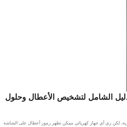
ال غسالة فريش Fresh – الدليل الشامل لتشخيص الأعطال وحلول
صرية، لكن زي أي جهاز كهربائي ممكن تظهر رموز أعطال على الشاشة